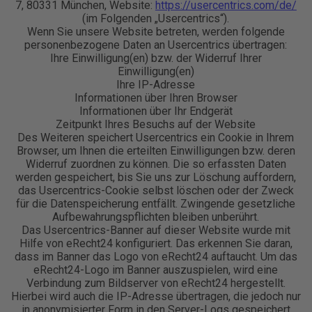
7, 80331 München, Website:
https://usercentrics.com/de/
(im Folgenden „Usercentrics“).
Wenn Sie unsere Website betreten, werden folgende
personenbezogene Daten an Usercentrics übertragen:
Ihre Einwilligung(en) bzw. der Widerruf Ihrer
Einwilligung(en)
Ihre IP-Adresse
Informationen über Ihren Browser
Informationen über Ihr Endgerät
Zeitpunkt Ihres Besuchs auf der Website
Des Weiteren speichert Usercentrics ein Cookie in Ihrem
Browser, um Ihnen die erteilten Einwilligungen bzw. deren
Widerruf zuordnen zu können. Die so erfassten Daten
werden gespeichert, bis Sie uns zur Löschung auffordern,
das Usercentrics-Cookie selbst löschen oder der Zweck
für die Datenspeicherung entfällt. Zwingende gesetzliche
Aufbewahrungspflichten bleiben unberührt.
Das Usercentrics-Banner auf dieser Website wurde mit
Hilfe von eRecht24 konfiguriert. Das erkennen Sie daran,
dass im Banner das Logo von eRecht24 auftaucht. Um das
eRecht24-Logo im Banner auszuspielen, wird eine
Verbindung zum Bildserver von eRecht24 hergestellt.
Hierbei wird auch die IP-Adresse übertragen, die jedoch nur
in anonymisierter Form in den Server-Logs gespeichert