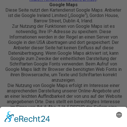
Google Maps
Diese Seite nutzt den Kartendienst Google Maps. Anbieter
ist die Google Ireland Limited („Google“), Gordon House,
Barrow Street, Dublin 4, Irland.
Zur Nutzung der Funktionen von Google Maps ist es
notwendig, Ihre IP-Adresse zu speichern. Diese
Informationen werden in der Regel an einen Server von
Google in den USA übertragen und dort gespeichert. Der
Anbieter dieser Seite hat keinen Einfluss auf diese
Datenübertragung. Wenn Google Maps aktiviert ist, kann
Google zum Zwecke der einheitlichen Darstellung der
Schriftarten Google Fonts verwenden. Beim Aufruf von
Google Maps lädt Ihr Browser die benötigten Web Fonts in
ihren Browsercache, um Texte und Schriftarten korrekt
anzuzeigen.
Die Nutzung von Google Maps erfolgt im Interesse einer
ansprechenden Darstellung unserer Online-Angebote und
an einer leichten Auffindbarkeit der von uns auf der Website
angegebenen Orte. Dies stellt ein berechtigtes Interesse
im Sinne von Art. 6 Abs. 1 lit. f DSGVO dar. Sofern eine
entsprechende Einwilligung abgefragt wurde, erfolgt die
Verarbeitung ausschließlich auf Grundlage von Art. 6 Abs. 1
lit. a DSGVO und § 25 Abs. 1 TTDSG, soweit die